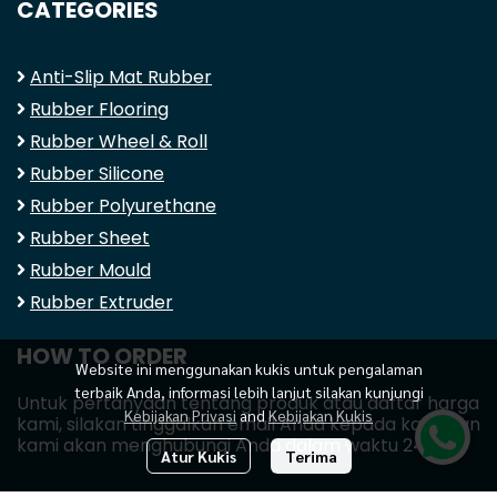
CATEGORIES
Anti-Slip Mat Rubber
Rubber Flooring
Rubber Wheel & Roll
Rubber Silicone
Rubber Polyurethane
Rubber Sheet
Rubber Mould
Rubber Extruder
HOW TO ORDER
Website ini menggunakan kukis untuk pengalaman
terbaik Anda, informasi lebih lanjut silakan kunjungi
Untuk pertanyaan tentang produk atau daftar harga
Kebijakan Privasi
and
Kebijakan Kukis
kami, silakan tinggalkan email Anda kepada kami dan
kami akan menghubungi Anda dalam waktu 24 jam.
Atur Kukis
Terima