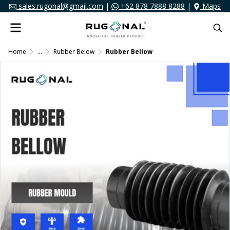
sales.rugonal@gmail.com
|
+62 878 7888 8288
|
Maps
Home
...
Rubber Below
Rubber Bellow