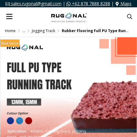
sales.rugonal@gmail.com
|
+62 878 7888 8288
|
Maps
Home
...
Jogging Track
Rubber Flooring Full PU Type Running Track
Best Seller