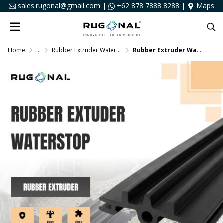
sales.rugonal@gmail.com
|
+62 878 7888 8288
|
Maps
Home
...
Rubber Extruder Waterstop
Rubber Extruder Waterstop