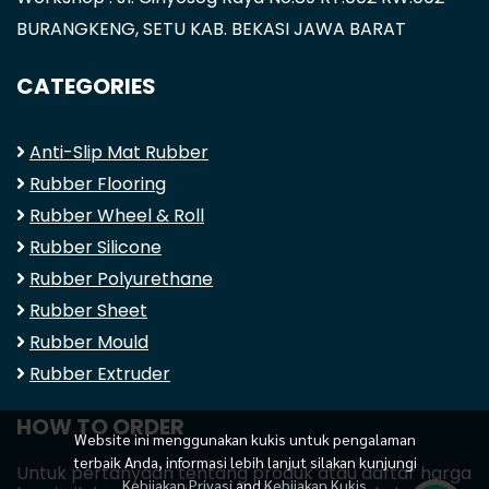
BURANGKENG, SETU KAB. BEKASI JAWA BARAT
CATEGORIES
Anti-Slip Mat Rubber
Rubber Flooring
Rubber Wheel & Roll
Rubber Silicone
Rubber Polyurethane
Rubber Sheet
Rubber Mould
Rubber Extruder
HOW TO ORDER
Website ini menggunakan kukis untuk pengalaman
terbaik Anda, informasi lebih lanjut silakan kunjungi
Untuk pertanyaan tentang produk atau daftar harga
Kebijakan Privasi
and
Kebijakan Kukis