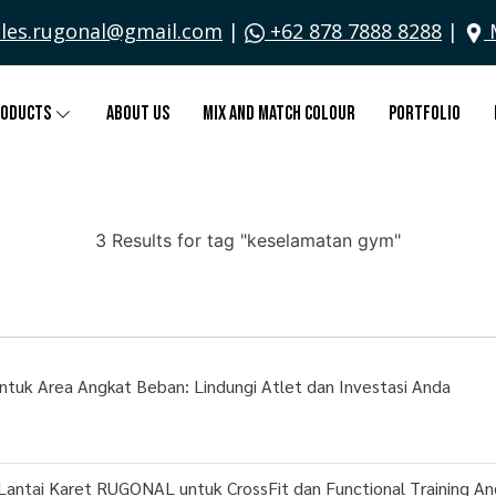
les.rugonal@gmail.com
|
+62 878 7888 8288
|
roducts
About Us
Mix and Match Colour
Portfolio
3 Results for tag "keselamatan gym"
untuk Area Angkat Beban: Lindungi Atlet dan Investasi Anda
 Lantai Karet RUGONAL untuk CrossFit dan Functional Training A