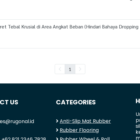
t Tebal Krusial di Area Angkat Beban (Hindari Bahaya Dropping B
1
H
CT US
CATEGORIES
U
p
Anti-Slip Mat Rubber
ales@rugonal.id
s
Rubber Flooring
k
m
Rubber Wheel & Roll
:
+62 821 2346 7828