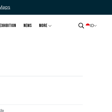
Maps
ID
Exhibition
News
More
nda