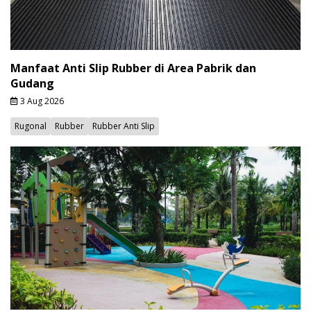
Manfaat Anti Slip Rubber di Area Pabrik dan
Gudang
3 Aug 2026
Rugonal
Rubber
Rubber Anti Slip