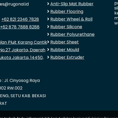
p
Anti-Slip Mat Rubber
ales@rugonal.id
s
Rubber Flooring
k
m
Rubber Wheel & Roll
:
+62 821 2346 7828
w
Rubber Silicone
+62 878 7888 8288
Rubber Polyurethane
Rubber Sheet
lan Pluit Karang Cantik
Rubber Mould
No.27 Jakarta, Daerah
Rubber Extruder
ukota Jakarta, 14450,
: Jl. Cinyosog Raya
.002 RW.002
NG, SETU KAB. BEKASI
RAT