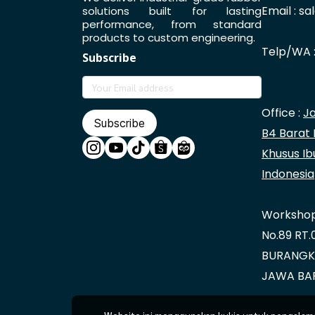
Email : s
solutions built for lasting
performance, from standard
products to custom engineering.
Telp/WA 
Subscribe
Office :
Ja
Subscribe
B4 Barat 
Khusus Ib
Indonesia
Workshop 
No.89 RT
BURANGKE
JAWA BA