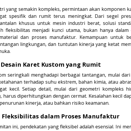
stri yang semakin kompleks, permintaan akan komponen ka
at spesifik dan rumit terus meningkat. Dari segel pres
ntalan khusus untuk mesin industri berat, solusi standa
ah fleksibilitas menjadi kunci utama, bukan hanya dalam 
 material dan proses manufaktur. Kemampuan untuk be
 tantangan lingkungan, dan tuntutan kinerja yang ketat m
muka.
 Desain Karet Kustom yang Rumit
om seringkali menghadapi berbagai tantangan, mulai dari
ketahanan terhadap suhu ekstrem, bahan kimia, atau abrasi
at kecil. Setiap detail, mulai dari geometri kompleks hi
ntu, harus diperhitungkan dengan cermat. Kesalahan kecil d
 penurunan kinerja, atau bahkan risiko keamanan.
 Fleksibilitas dalam Proses Manufaktur
tan ini, pendekatan yang fleksibel adalah esensial. Ini me