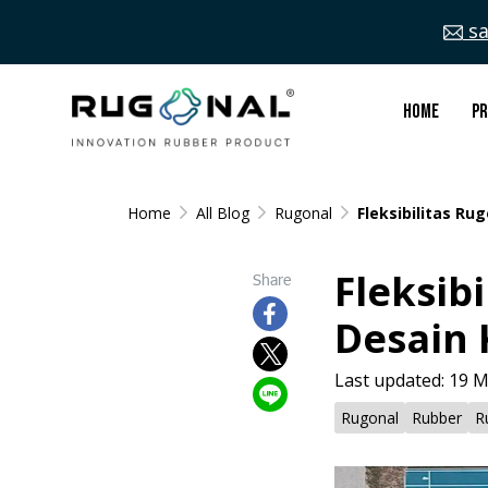
sa
Home
P
Home
All Blog
Rugonal
Fleksibilitas R
Fleksib
Share
Desain 
Last updated: 19 
Rugonal
Rubber
R