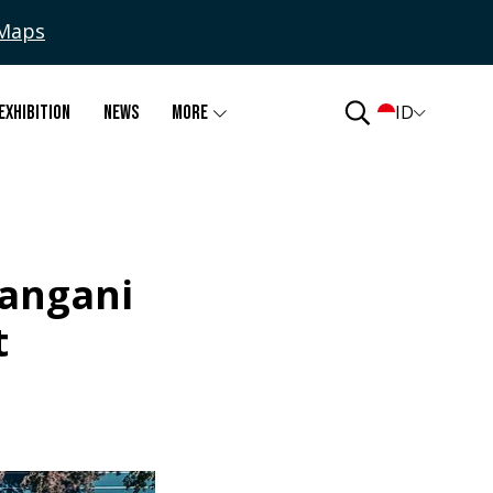
Maps
ID
Exhibition
News
More
nangani
t