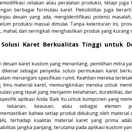
emodifikasi cetakan atau peralatan produksi, tetapi jug
gan berbagai formulasi karet. Fleksibilitas juga berarti
injau desain yang ada, mengidentifikasi potensi masala
ebelum produksi massal dimulai. Tanpa kelenturan ini, p
t, mahal, dan seringkali menghasilkan produk yang kurang 
Solusi Karet Berkualitas Tinggi untuk 
desain karet kustom yang menantang, pemilihan mitra ya
 dikenal sebagai penyedia solusi permukaan karet berkua
lam menangani spesifikasi rumit. Keahlian mereka terle
 ilmu material karet, memungkinkan mereka untuk mer
lasi yang tepat yang menjamin ketahanan, durabilitas, da
spesifik aplikasi Anda. Baik itu untuk komponen yang me
ap tekanan, keausan, atau sebagai elemen p
memastikan bahwa setiap produk didukung oleh material 
L terhadap kualitas material karet yang prima adal
bilitas jangka panjang, terutama pada aplikasi kustom ya