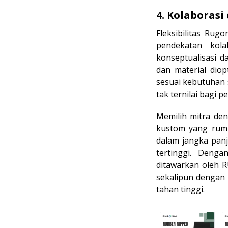
4. Kolaboras
Fleksibilitas Ru
pendekatan kola
konseptualisasi d
dan material dio
sesuai kebutuhan 
tak ternilai bagi 
Memilih mitra den
kustom yang rumi
dalam jangka pan
tertinggi. Deng
ditawarkan oleh 
sekalipun dengan
tahan tinggi.