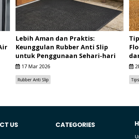
Lebih Aman dan Praktis:
Ti
Air
Keunggulan Rubber Anti Slip
Fl
untuk Penggunaan Sehari-hari
da
17 Mar 2026
2
Rubber Anti Slip
Tip
H
CT US
CATEGORIES
U