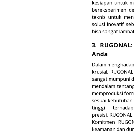
kesiapan untuk m
bereksperimen den
teknis untuk men
solusi inovatif s
bisa sangat lamba
3. RUGONAL: 
Anda
Dalam menghadapi 
krusial. RUGONAL
sangat mumpuni da
mendalam tentang
memproduksi formu
sesuai kebutuhan 
tinggi terhad
presisi, RUGONAL 
Komitmen RUGONA
keamanan dan dura