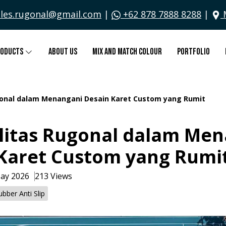
les.rugonal@gmail.com
|
+62 878 7888 8288
|
roducts
About Us
Mix and Match Colour
Portfolio
ugonal dalam Menangani Desain Karet Custom yang Rumit
ilitas Rugonal dalam Me
Karet Custom yang Rumi
May 2026
213 Views
ubber Anti Slip