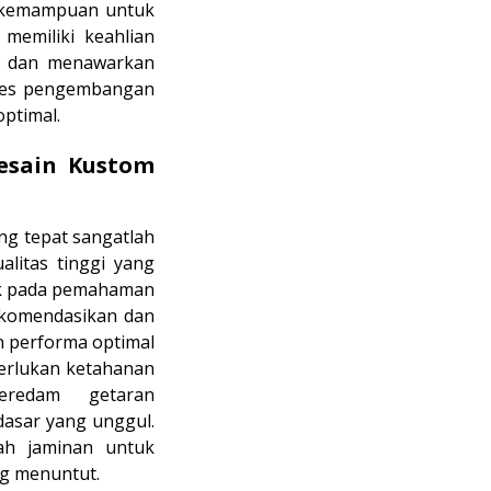
a kemampuan untuk
 memiliki keahlian
h, dan menawarkan
roses pengembangan
optimal.
Desain Kustom
ng tepat sangatlah
litas tinggi yang
tak pada pemahaman
ekomendasikan dan
n performa optimal
merlukan ketahanan
eredam getaran
dasar yang unggul.
ah jaminan untuk
ng menuntut.