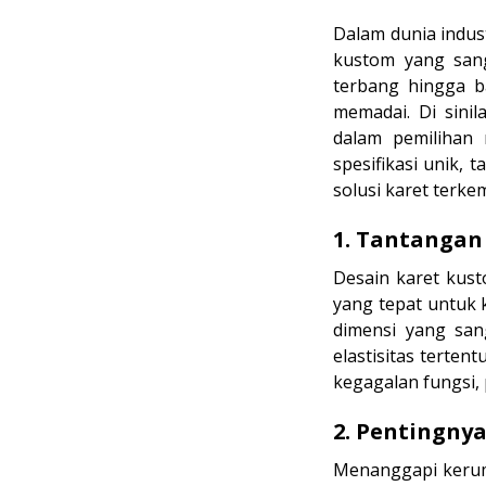
Dalam dunia indu
kustom yang sang
terbang hingga ba
memadai. Di sinil
dalam pemilihan
spesifikasi unik,
solusi karet terke
1. Tantangan
Desain karet kust
yang tepat untuk 
dimensi yang sang
elastisitas terte
kegagalan fungsi,
2. Pentingnya
Menanggapi kerumi