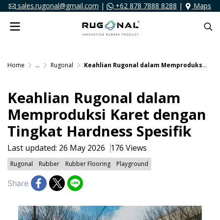
sales.rugonal@gmail.com
|
+62 878 7888 8288
|
Maps
Home
...
Rugonal
Keahlian Rugonal dalam Memproduksi Karet dengan Tingkat Hardness Spesifik
Keahlian Rugonal dalam
Memproduksi Karet dengan
Tingkat Hardness Spesifik
Last updated: 26 May 2026
176 Views
Rugonal
Rubber
Rubber Flooring
Playground
Share