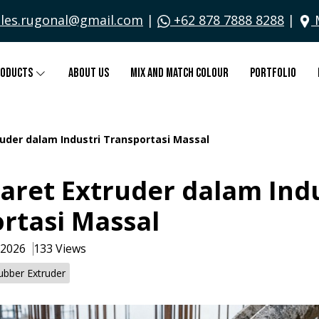
les.rugonal@gmail.com
|
+62 878 7888 8288
|
roducts
About Us
Mix and Match Colour
Portfolio
ruder dalam Industri Transportasi Massal
aret Extruder dalam Indu
rtasi Massal
 2026
133 Views
ubber Extruder