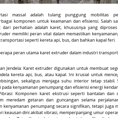
ortasi massal adalah tulang punggung mobilitas p
bagai komponen untuk keamanan dan efisiensi. Salah satu
t dari perhatian adalah karet, khususnya yang diproses 
xtruder memiliki peran vital dalam memastikan kenyamanan
transportasi seperti kereta api, bus, dan bahkan kapal feri.
erapa peran utama karet extruder dalam industri transport
dan Jendela: Karet extruder digunakan untuk membuat seg
ndela kereta api, bus, atau kapal. Ini krusial untuk menc
bisingan, sekaligus menjaga suhu interior tetap stabil. 
i pada kenyamanan penumpang dan efisiensi energi kendar
Vibrasi: Komponen karet ekstrusi seperti bantalan dan
am meredam getaran dan guncangan selama perjalanan.
 kenyamanan penumpang secara signifikan, tetapi juga m
ri keausan dini akibat vibrasi, memperpanjang umur operas