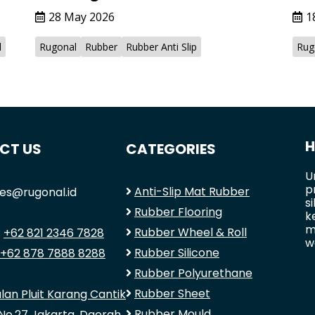
28 May 2026
1
d
Rugonal
Rubber
Rubber Anti Slip
Rug
H
CT US
CATEGORIES
U
p
Anti-Slip Mat Rubber
ales@rugonal.id
s
Rubber Flooring
k
m
Rubber Wheel & Roll
:
+62 821 2346 7828
w
Rubber Silicone
+62 878 7888 8288
Rubber Polyurethane
Rubber Sheet
lan Pluit Karang Cantik
Rubber Mould
No.27 Jakarta, Daerah