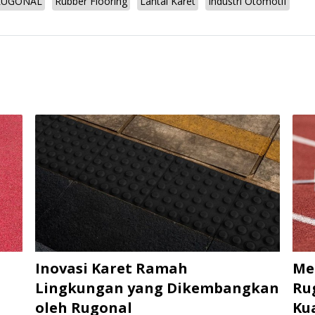
RUGONAL
Rubber Flooring
Lantai Karet
Industri Otomotif
Inovasi Karet Ramah
Me
Lingkungan yang Dikembangkan
Ru
oleh Rugonal
Kua