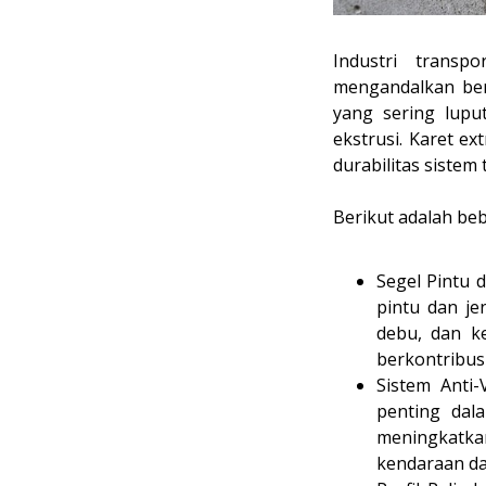
Industri transp
mengandalkan ber
yang sering lupu
ekstrusi. Karet e
durabilitas sistem 
Berikut adalah beb
Segel Pintu 
pintu dan je
debu, dan ke
berkontribus
Sistem Anti-
penting dal
meningkatkan
kendaraan da