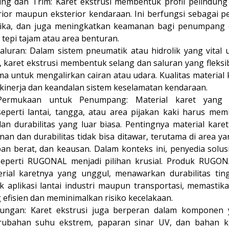
dung dan Trim: Karet ekstrusi membentuk profil pelindung
erior maupun eksterior kendaraan. Ini berfungsi sebagai p
tika, dan juga meningkatkan keamanan bagi penumpang
 tepi tajam atau area benturan.
aluran: Dalam sistem pneumatik atau hidrolik yang vita
, karet ekstrusi membentuk selang dan saluran yang fleksib
a untuk mengalirkan cairan atau udara. Kualitas material k
inerja dan keandalan sistem keselamatan kendaraan.
ermukaan untuk Penumpang: Material karet yang 
perti lantai, tangga, atau area pijakan kaki harus memilik
an durabilitas yang luar biasa. Pentingnya material karet
an dan durabilitas tidak bisa ditawar, terutama di area ya
an berat, dan keausan. Dalam konteks ini, penyedia solu
seperti RUGONAL menjadi pilihan krusial. Produk RUGON
erial karetnya yang unggul, menawarkan durabilitas ti
k aplikasi lantai industri maupun transportasi, memastika
 efisien dan meminimalkan risiko kecelakaan.
kungan: Karet ekstrusi juga berperan dalam komponen
rubahan suhu ekstrem, paparan sinar UV, dan bahan ki