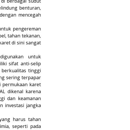
 di berbagai sudut
elindung benturan,
 dengan mencegah
l untuk pengereman
el, tahan tekanan,
aret di sini sangat
digunakan untuk
i sifat anti-selip
 berkualitas tinggi
ng sering terpapar
si permukaan karet
AL dikenal karena
nggi dan keamanan
n investasi jangka
 yang harus tahan
mia, seperti pada