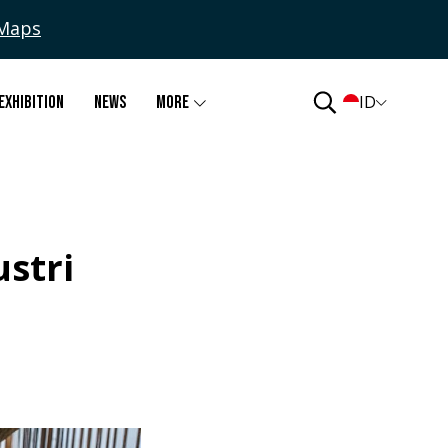
Maps
ID
Exhibition
News
More
stri