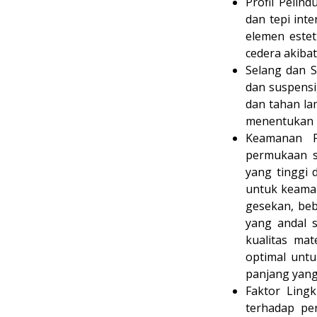
Profil Pelin
dan tepi int
elemen este
cedera akibat
Selang dan S
dan suspensi
dan tahan lam
menentukan k
Keamanan P
permukaan se
yang tinggi d
untuk keaman
gesekan, beb
yang andal 
kualitas mat
optimal untu
panjang yang
Faktor Ling
terhadap pe