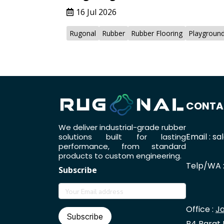
16 Jul 2026
Rugonal
Rubber
Rubber Flooring
Playgroun
CONTA
We deliver industrial-grade rubber
Email : s
solutions built for lasting
performance, from standard
products to custom engineering.
Telp/WA 
Subscribe
Office :
Ja
Subscribe
B4 Barat 