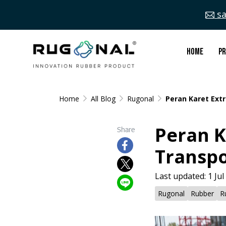
sa
Home
P
Home
All Blog
Rugonal
Peran Karet Ext
Peran K
Share
Transpo
Last updated: 1 Jul
Rugonal
Rubber
R