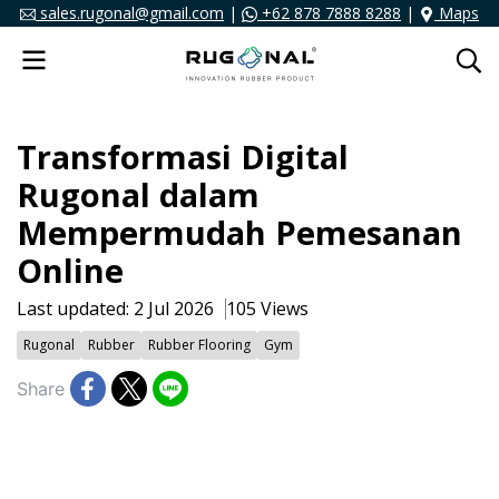
sales.rugonal@gmail.com
|
+62 878 7888 8288
|
Maps
Transformasi Digital
Rugonal dalam
Mempermudah Pemesanan
Online
Last updated: 2 Jul 2026
105 Views
Rugonal
Rubber
Rubber Flooring
Gym
Share