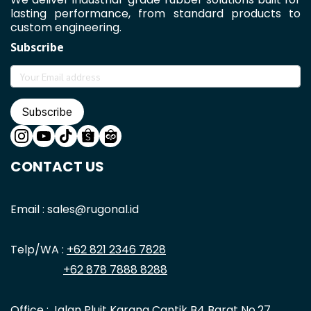
lasting performance, from standard products to
custom engineering.
Subscribe
Subscribe
CONTACT US
Email : sales@rugonal.id
Telp/WA :
+62 821 2346 7828
+62 878 7888 8288
Office :
Jalan Pluit Karang Cantik B4 Barat No.27